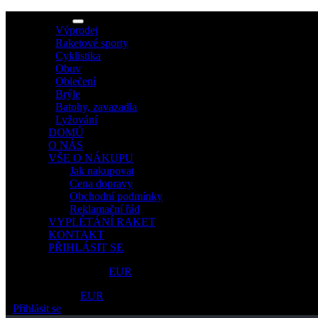
MENU
Výprodej
Raketové sporty
Cyklistika
Obuv
Oblečení
Brýle
Batohy, zavazadla
Lyžování
DOMŮ
O NÁS
VŠE O NÁKUPU
Jak nakupovat
Cena dopravy
Obchodní podmínky
Reklamační řád
VYPLÉTÁNÍ RAKET
KONTAKT
PŘIHLÁSIT SE
Ceny v
CZK
/
EUR
Ceny v
CZK
/
EUR
Přihlásit se