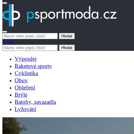
Hledat
Košík
Hledat
Výprodej
Raketové sporty
Cyklistika
Obuv
Oblečení
Brýle
Batohy, zavazadla
Lyžování