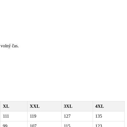
 volný čas.
XL
XXL
3XL
4XL
111
119
127
135
99
107
115
123