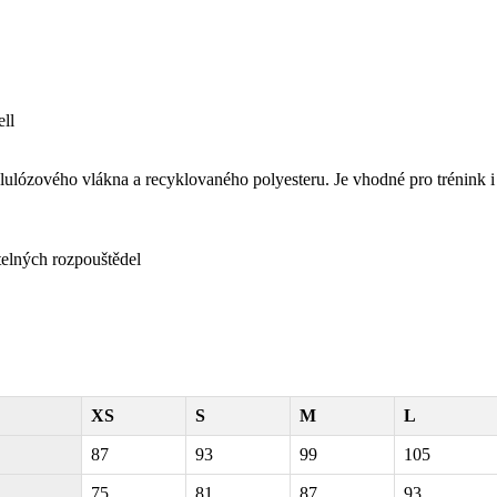
ll
ulózového vlákna a recyklovaného polyesteru. Je vhodné pro trénink i
atelných rozpouštědel
XS
S
M
L
87
93
99
105
75
81
87
93