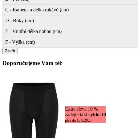
C - Ramena a délka rukávů (cm)
D - Boky (cm)
E - Vnitřní délka nohou (cm)
F - Výška (cm)
Zavřít
Doporučujeme Vám též
Extra sleva 10 %
zadejte kód
cyklo-10
platí do 10.8.2026