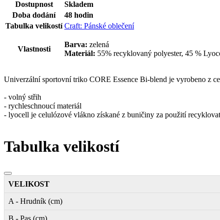
Dostupnost
Skladem
Doba dodání
48 hodin
Tabulka velikostí
Craft: Pánské oblečení
Barva:
zelená
Vlastnosti
Materiál:
55% recyklovaný polyester, 45 % Lyoce
Univerzální sportovní triko CORE Essence Bi-blend je vyrobeno z cel
- volný střih
- rychleschnoucí materiál
- lyocell je celulózové vlákno získané z buničiny za použití recyklov
Tabulka velikostí
VELIKOST
A - Hrudník (cm)
B - Pas (cm)