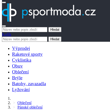
Hledat
Košík
Hledat
Výprodej
Raketové sporty
Cyklistika
Obuv
Oblečení
Brýle
Batohy, zavazadla
Lyžování
Oblečení
Pánské oblečení