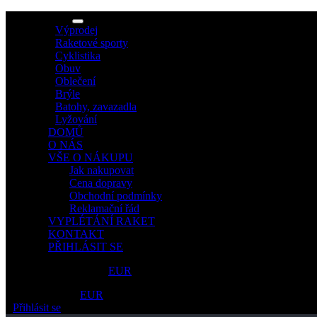
MENU
Výprodej
Raketové sporty
Cyklistika
Obuv
Oblečení
Brýle
Batohy, zavazadla
Lyžování
DOMŮ
O NÁS
VŠE O NÁKUPU
Jak nakupovat
Cena dopravy
Obchodní podmínky
Reklamační řád
VYPLÉTÁNÍ RAKET
KONTAKT
PŘIHLÁSIT SE
Ceny v
CZK
/
EUR
Ceny v
CZK
/
EUR
Přihlásit se